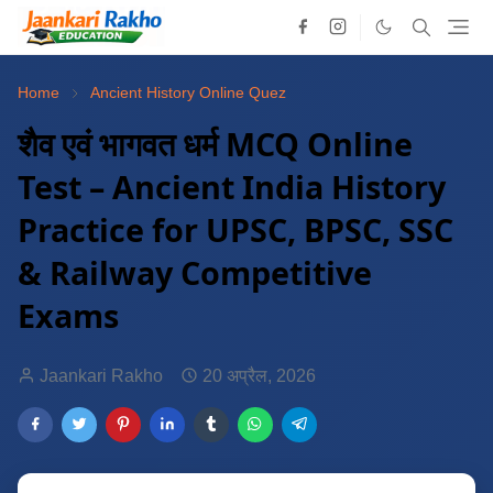
Home
Ancient History Online Quez
शैव एवं भागवत धर्म MCQ Online
Test – Ancient India History
Practice for UPSC, BPSC, SSC
& Railway Competitive
Exams
Jaankari Rakho
20 अप्रैल, 2026