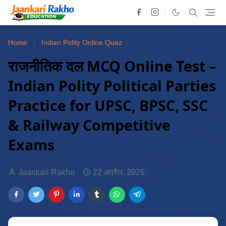
Home
Indian Polity Online Quez
राजनीतिक दल MCQ Online Test –
Indian Polity Political Parties
Practice for UPSC, BPSC, SSC
& Railway Competitive
Exams
Jaankari Rakho
22 अप्रैल, 2026