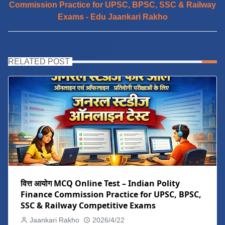
Commission Practice for UPSC, BPSC, SSC & Railway
Exams - Edu Jaankari Rakho
RELATED POST
वित्त आयोग MCQ Online Test – Indian Polity
Finance Commission Practice for UPSC, BPSC,
SSC & Railway Competitive Exams
Jaankari Rakho
2026/4/22