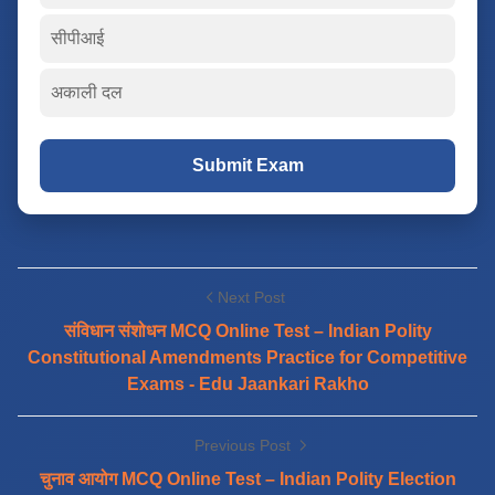
सीपीआई
अकाली दल
Submit Exam
Next Post
संविधान संशोधन MCQ Online Test – Indian Polity
Constitutional Amendments Practice for Competitive
Exams - Edu Jaankari Rakho
Previous Post
चुनाव आयोग MCQ Online Test – Indian Polity Election