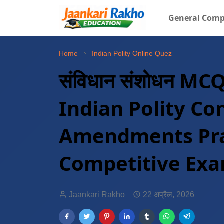
General Comp
Home
Indian Polity Online Quez
संविधान संशोधन MC
Indian Polity Co
Amendments Pra
Competitive Ex
Jaankari Rakho
22 अप्रैल, 2026