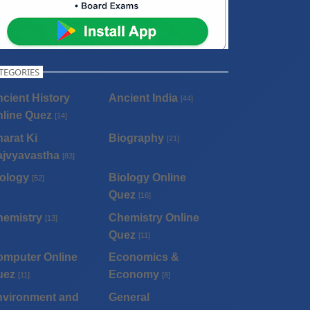
TEGORIES
cient History
Ancient India
[44]
line Quez
[14]
arat Ki
Biography
[21]
ajvyavastha
[83]
ology
Biology Online
[52]
Quez
[16]
hemistry
Chemistry Online
[13]
Quez
[11]
omputer Online
Economics &
uez
Economy
[11]
[8]
nvironment and
General