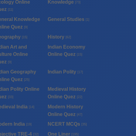
ology Online
Knowledge
[73]
uez
[11]
eneral Knowledge
General Studies
[1]
line Quez
[9]
eography
History
[15]
[62]
dian Art and
Indian Economy
lture Online
Online Quez
[15]
uez
[9]
dian Geography
Indian Polity
[17]
line Quez
[25]
dian Polity Online
Medieval History
uez
Online Quez
[33]
[22]
dieval India
Modern History
[14]
Online Quez
[47]
dern India
NCERT MCQs
[19]
[35]
jective TRE-4
One Liner
[32]
[195]