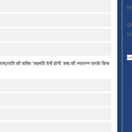
P
Q
S
HA
ाष्ट्रपति की शक्ति 'सहमति देनी होगी' शब्द की स्थापन्न करके किस