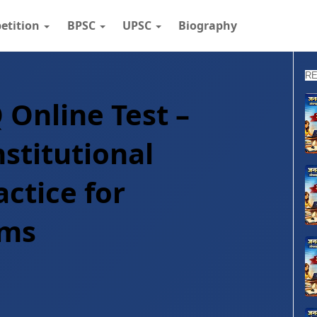
etition
BPSC
UPSC
Biography
RE
Q Online Test –
nstitutional
ctice for
ams