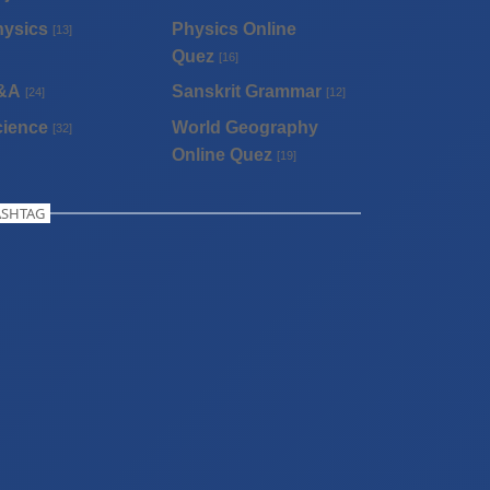
hysics
Physics Online
[13]
Quez
[16]
&A
Sanskrit Grammar
[24]
[12]
cience
World Geography
[32]
Online Quez
[19]
SHTAG