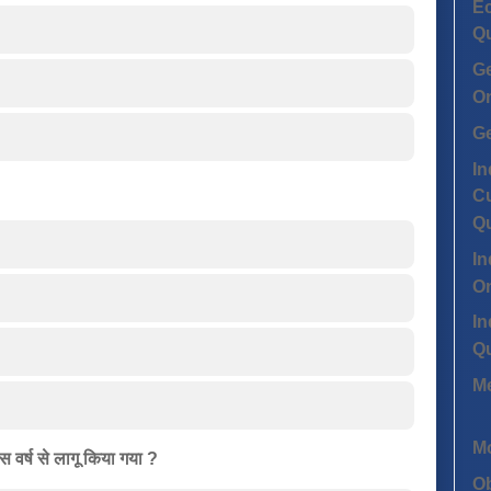
Ec
Q
G
On
G
In
Cu
Q
In
On
In
Q
Me
Mo
िस वर्ष से लागू किया गया ?
Ob