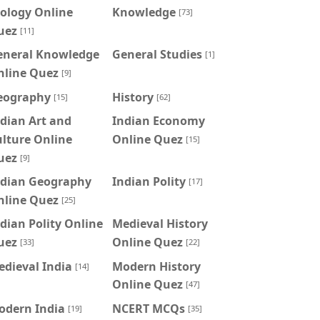
ology Online
Knowledge
[73]
uez
[11]
eneral Knowledge
General Studies
[1]
nline Quez
[9]
eography
History
[15]
[62]
dian Art and
Indian Economy
lture Online
Online Quez
[15]
uez
[9]
ndian Geography
Indian Polity
[17]
nline Quez
[25]
dian Polity Online
Medieval History
uez
Online Quez
[33]
[22]
dieval India
Modern History
[14]
Online Quez
[47]
odern India
NCERT MCQs
[19]
[35]