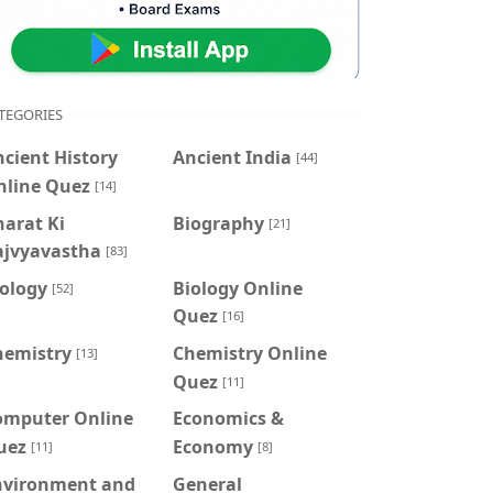
TEGORIES
cient History
Ancient India
[44]
nline Quez
[14]
arat Ki
Biography
[21]
ajvyavastha
[83]
iology
Biology Online
[52]
Quez
[16]
hemistry
Chemistry Online
[13]
Quez
[11]
omputer Online
Economics &
uez
Economy
[11]
[8]
nvironment and
General