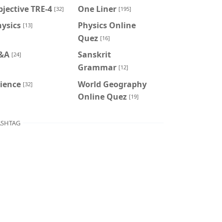
jective TRE-4
One Liner
[32]
[195]
ysics
Physics Online
[13]
Quez
[16]
&A
Sanskrit
[24]
Grammar
[12]
ience
World Geography
[32]
Online Quez
[19]
SHTAG