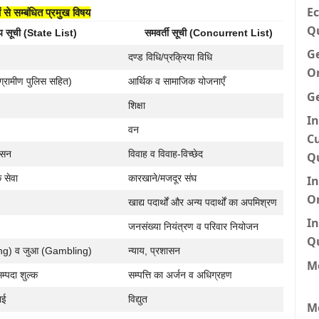
Ec
ों से सम्बंधित प्रमुख विषय
Q
्य सूची (State List)
समवर्ती सूची (Concurrent List)
G
दण्ड विधि/प्रक्रिया विधि
O
 ग्रामीण पुलिस सहित)
आर्थिक व सामाजिक योजनाएँ
G
शिक्षा
In
वन
Cu
ासन
विवाह व विवाह-विच्छेद
Q
 सेवा
कारखाने/मजदूर संघ
I
O
खाद्य पदार्थों और अन्य पदार्थों का अपमिश्रण
In
जनसंख्या नियंत्रण व परिवार नियोजन
Q
ing) व जुआ (Gambling)
न्याय, प्रशासन
Me
म्पदा शुल्क
सम्पत्ति का अर्जन व अधिग्रहण
ाई
विद्युत
M