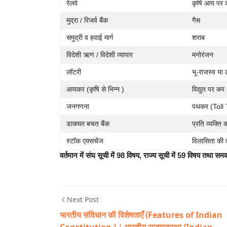
रेलवे
कृषि आय पर 
मुद्रा / रिजर्व बैंक
गैस
समुद्री व हवाई मार्ग
शराब
विदेशी ऋण / विदेशी व्यापार
मनोरंजन
लॉटरी
भू-राजस्व या
आयकर (कृषि से भिन्न )
विद्युत पर कर
जनगणना
पथकर (Toll 
डाकघर बचत बैंक
प्रति व्यक्त
स्टॉक एक्सचेंज
विलासिता की 
वर्तमान में संघ सूची में 98 विषय, राज्य सूची में 59 विषय तथा सम
Next Post
भारतीय संविधान की विशेषताएँ (Features of Indian