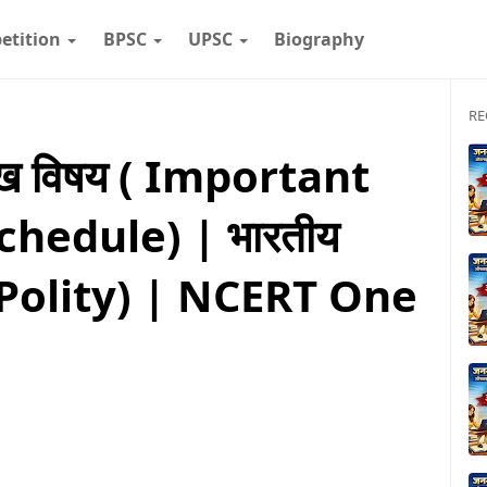
etition
BPSC
UPSC
Biography
RE
रमुख विषय ( Important
chedule) | भारतीय
n Polity) | NCERT One