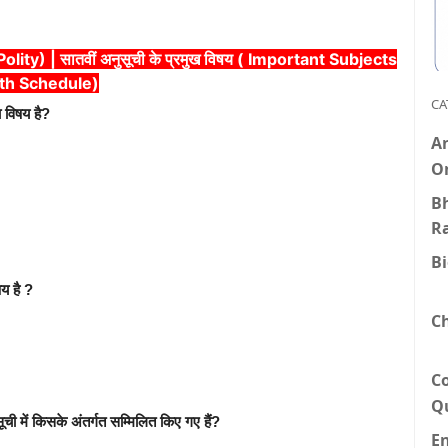
lity) | सातवीं अनुसूची के प्रमुख विषय ( Important Subjects
7th Schedule)
CA
ा विषय है?
An
O
Bh
R
B
य है ?
C
C
Q
ची में किसके अंतर्गत सम्मिलित किए गए हैं?
E