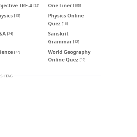
jective TRE-4
One Liner
[32]
[195]
ysics
Physics Online
[13]
Quez
[16]
&A
Sanskrit
[24]
Grammar
[12]
ience
World Geography
[32]
Online Quez
[19]
SHTAG