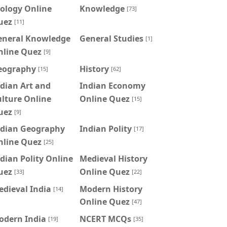
ology Online
Knowledge
[73]
uez
[11]
eneral Knowledge
General Studies
[1]
nline Quez
[9]
eography
History
[15]
[62]
dian Art and
Indian Economy
lture Online
Online Quez
[15]
uez
[9]
ndian Geography
Indian Polity
[17]
nline Quez
[25]
dian Polity Online
Medieval History
uez
Online Quez
[33]
[22]
dieval India
Modern History
[14]
Online Quez
[47]
odern India
NCERT MCQs
[19]
[35]