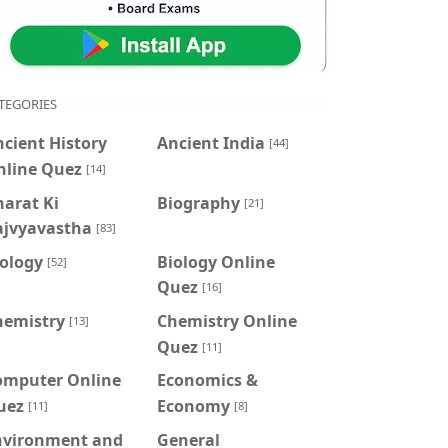
TEGORIES
cient History
Ancient India
[44]
nline Quez
[14]
arat Ki
Biography
[21]
ajvyavastha
[83]
iology
Biology Online
[52]
Quez
[16]
hemistry
Chemistry Online
[13]
Quez
[11]
omputer Online
Economics &
uez
Economy
[11]
[8]
nvironment and
General